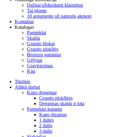
Dažnai užduodami klausimai
Tai įdomu
10 argumentų už naturalų akmenį
Kontaktai
Katalogas
Paminklai
Skalda
Granito blokai
Granito plokštės
Bronzos gaminiai
Gėlynai
Graviravimas
Kita
Titulinis
Atlikti darbai
Kapo dengimai
Granito plokštėm
Dengimas skalda ir kita
Paminklai kapams
Kapo dizainas
1 dalies
2 dalių
3 dalių
Stalviršiai