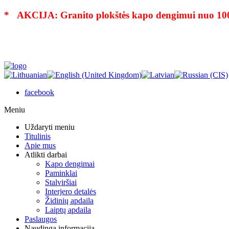
* AKCIJA: Granito plokštės kapo dengimui nuo 10
facebook
Meniu
Uždaryti meniu
Titulinis
Apie mus
Atlikti darbai
Kapo dengimai
Paminklai
Stalviršiai
Interjero detalės
Židinių apdaila
Laiptų apdaila
Paslaugos
Naudinga informacija