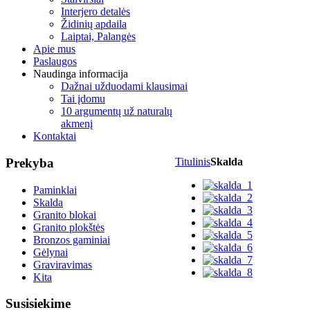
Interjero detalės
Židinių apdaila
Laiptai, Palangės
Apie mus
Paslaugos
Naudinga informacija
Dažnai užduodami klausimai
Tai įdomu
10 argumentų už naturalų
akmenį
Kontaktai
Prekyba
Titulinis
Skalda
Paminklai
Skalda
Granito blokai
Granito plokštės
Bronzos gaminiai
Gėlynai
Graviravimas
Kita
Susisiekime