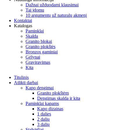
Dažnai užduodami klausimai
Tai įdomu
10 argumentų už naturalų akmenį
Kontaktai
Katalogas
Paminklai
Skalda
Granito blokai
Granito plokštės
Bronzos gaminiai
Gėlynai
Graviravimas
Kita
Titulinis
Atlikti darbai
Kapo dengimai
Granito plokštėm
Dengimas skalda ir kita
Paminklai kapams
Kapo dizainas
1 dalies
2 dalių
3 dalių
Stalviršiai