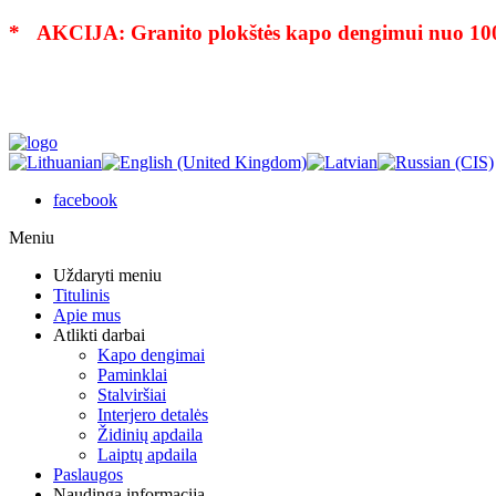
* AKCIJA: Granito plokštės kapo dengimui nuo 10
facebook
Meniu
Uždaryti meniu
Titulinis
Apie mus
Atlikti darbai
Kapo dengimai
Paminklai
Stalviršiai
Interjero detalės
Židinių apdaila
Laiptų apdaila
Paslaugos
Naudinga informacija