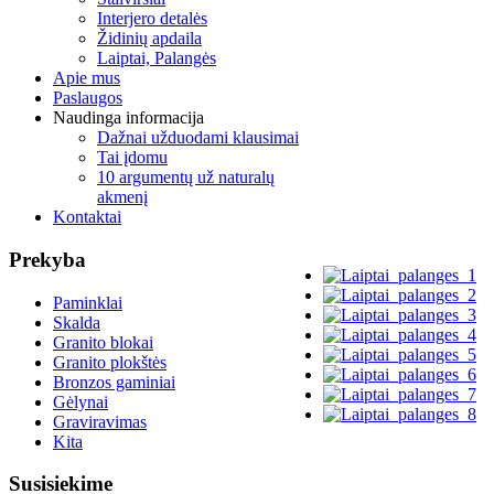
Interjero detalės
Židinių apdaila
Laiptai, Palangės
Apie mus
Paslaugos
Naudinga informacija
Dažnai užduodami klausimai
Tai įdomu
10 argumentų už naturalų
akmenį
Kontaktai
Prekyba
Paminklai
Skalda
Granito blokai
Granito plokštės
Bronzos gaminiai
Gėlynai
Graviravimas
Kita
Susisiekime