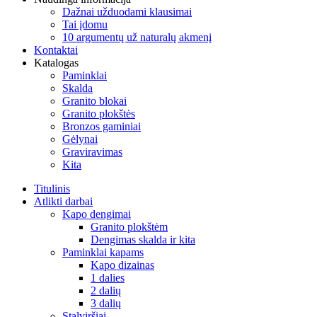
Dažnai užduodami klausimai
Tai įdomu
10 argumentų už naturalų akmenį
Kontaktai
Katalogas
Paminklai
Skalda
Granito blokai
Granito plokštės
Bronzos gaminiai
Gėlynai
Graviravimas
Kita
Titulinis
Atlikti darbai
Kapo dengimai
Granito plokštėm
Dengimas skalda ir kita
Paminklai kapams
Kapo dizainas
1 dalies
2 dalių
3 dalių
Stalviršiai