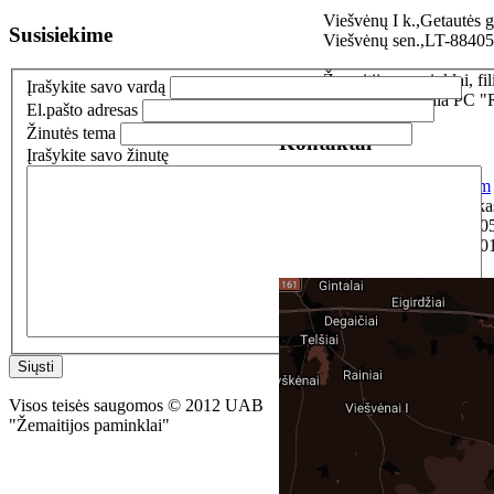
Viešvėnų I k.,Getautės g
Susisiekime
Viešvėnų sen.,LT-88405 T
Žemaitijos paminklai, f
Įrašykite savo vardą
Plungės g. 6, šalia PC "
El.pašto adresas
Žinutės tema
Kontaktai
Įrašykite savo žinutę
zemaitijosp@gmail.com
Direktorius Tomas Zyka
Vadybininkas: 8 655 50
Vadybininkas: 8 630 00
Siųsti
Visos teisės saugomos © 2012 UAB
"Žemaitijos paminklai"