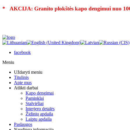
* AKCIJA: Granito plokštės kapo dengimui nuo 10
facebook
Meniu
Uždaryti meniu
Titulinis
Apie mus
Atlikti darbai
Kapo dengimai
Paminklai
Stalviršiai
Interjero detalės
Židinių apdaila
Laiptų apdaila
Paslaugos
Naudinga informacija