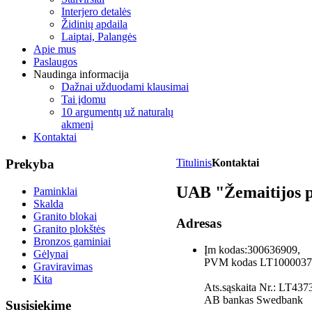
Interjero detalės
Židinių apdaila
Laiptai, Palangės
Apie mus
Paslaugos
Naudinga informacija
Dažnai užduodami klausimai
Tai įdomu
10 argumentų už naturalų
akmenį
Kontaktai
Prekyba
Titulinis
Kontaktai
UAB "Žemaitijos 
Paminklai
Skalda
Granito blokai
Adresas
Granito plokštės
Bronzos gaminiai
Įm kodas:300636909,
Gėlynai
PVM kodas LT1000037
Graviravimas
Kita
Ats.sąskaita Nr.: LT4
AB bankas Swedbank
Susisiekime