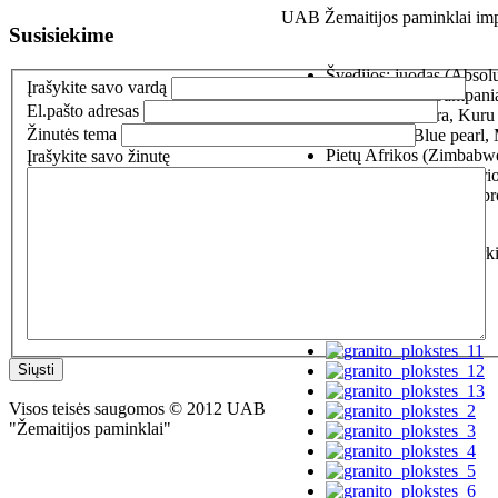
UAB Žemaitijos paminklai impo
Susisiekime
Švedijos: juodas (Absol
Įrašykite savo vardą
green), rusvas (Šampania
El.pašto adresas
Suomijos: Aurora, Kuru 
Žinutės tema
Norvegijos: Blue pearl, M
Pietų Afrikos (Zimbabwe
Įrašykite savo žinutę
Indijos: Vizag blue (Ori
Rusijos: Kareliškas gabr
Akmens blokų ir plokščių pirki
kontaktas.
Siųsti
Visos teisės saugomos © 2012 UAB
"Žemaitijos paminklai"