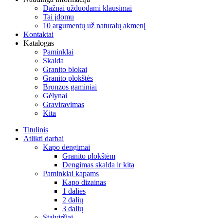
Dažnai užduodami klausimai
Tai įdomu
10 argumentų už naturalų akmenį
Kontaktai
Katalogas
Paminklai
Skalda
Granito blokai
Granito plokštės
Bronzos gaminiai
Gėlynai
Graviravimas
Kita
Titulinis
Atlikti darbai
Kapo dengimai
Granito plokštėm
Dengimas skalda ir kita
Paminklai kapams
Kapo dizainas
1 dalies
2 dalių
3 dalių
Stalviršiai