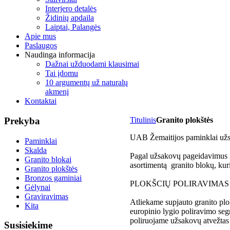
Interjero detalės
Židinių apdaila
Laiptai, Palangės
Apie mus
Paslaugos
Naudinga informacija
Dažnai užduodami klausimai
Tai įdomu
10 argumentų už naturalų
akmenį
Kontaktai
Prekyba
Titulinis
Granito plokštės
UAB Žemaitijos paminklai užs
Paminklai
Skalda
Pagal užsakovų pageidavimus iš
Granito blokai
asortimentą granito blokų, kuri
Granito plokštės
Bronzos gaminiai
PLOKŠCIŲ POLIRAVIMAS
Gėlynai
Graviravimas
Atliekame supjauto granito plo
Kita
europinio lygio poliravimo seg
poliruojame užsakovų atvežtas 
Susisiekime