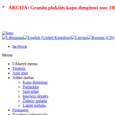
* AKCIJA: Granito plokštės kapo dengimui nuo 10
facebook
Meniu
Uždaryti meniu
Titulinis
Apie mus
Atlikti darbai
Kapo dengimai
Paminklai
Stalviršiai
Interjero detalės
Židinių apdaila
Laiptų apdaila
Paslaugos
Naudinga informacija