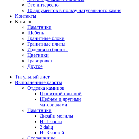
Это интересно
10 аргументов в пользу натурального камня
Koнтакты
Kаталог
Памятники
Щебень
Гранитные блоки
Гранитные плиты
Изделия из бронзы
Цветники
Гравировка
Другое
Титульный лист
Выполненные работы
Отделка каминов
Гранитной плиткой
Щебнем и другими
материалами
Памятники
Дизайн могилы
Из 1 части
2 dalių
Из 3 частей
Столешницы