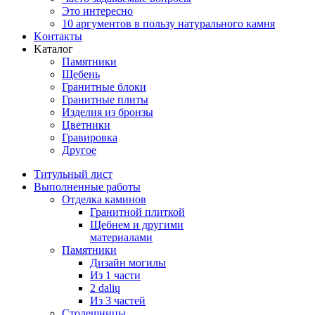
Это интересно
10 аргументов в пользу натурального камня
Koнтакты
Kаталог
Памятники
Щебень
Гранитные блоки
Гранитные плиты
Изделия из бронзы
Цветники
Гравировка
Другое
Титульный лист
Выполненные работы
Отделка каминов
Гранитной плиткой
Щебнем и другими
материалами
Памятники
Дизайн могилы
Из 1 части
2 dalių
Из 3 частей
Столешницы