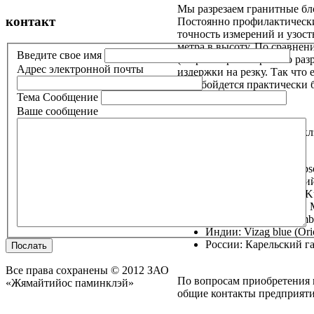
Мы разрезаем гранитные бло
контакт
Постоянно профилактически
точность измерений и узость
метра в высоту. По сравнен
Введите свое имя
(ширина трехметрового раз
Aдрес электронной почты
издержки на резку. Так что
это обойдется практически 
Тема Сообщение
Ваше сообщение
ЗАО «Жямайтийос паминклэ
Швеции: черный (Absol
(Swedish green), рыжий
Финляндии: Aurora, Kur
Норвегии: Blue pearl, M
Южной Африки (Zimbabw
Индии: Vizag blue (Orio
России: Карельский га
Послать
Все права сохранены © 2012 ЗАО
По вопросам приобретения и
«Жямайтийос паминклэй»
общие контакты предприяти