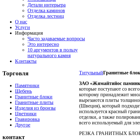
Детали интерьера
Отделка каминов
Отделка лестниц
О нас
Услуги
Информация
Часто задаваемые вопросы
Это интересно
10 аргументов в пользу
натурального камня
Koнтакты
Торговля
Титульный
Гранитные бло
ЗАО «Жямайтийос паминк
Памятники
которые поступают со всег
Щебень
которому принадлежит множ
Гранитные блоки
вырезаются плиты толщиной 
Гранитные плиты
(Швеция), который подходит
Изделия из бронзы
используется красный гран
Цветники
отделки, а также полирова
Гравировка
всего используемый для эле
Другое
РЕЗКА ГРАНИТНЫХ БЛО
контакт